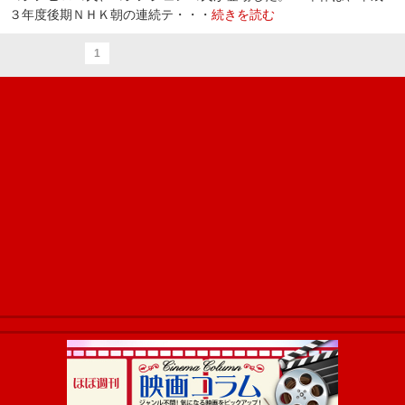
３年度後期ＮＨＫ朝の連続テ・・・
続きを読む
1