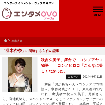
MENU
冴木杏奈
冴木杏奈
１
「
」に関連する
件の記事
秋吉久美子、舞台で「コシノアヤコ
物語」 コシノヒロコ「こんなに美
しくなかった」
2014年9月11日
ニュース
舞台「おかあちゃん～コシノアヤコ物
語～」制作発表が１１日、東京都内で行
われ、出演者の秋吉久美子、月船さら
ら、宮地真緒ら、スペシャルゲストとしてファションデザイナーの
コシノヒロコ氏、コシノジュンコ氏が登場した。 本作は、平成２