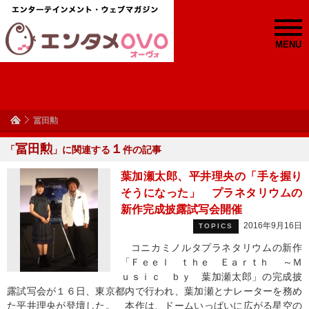
MENU
冨田勲
冨田勲
１
「
」に関連する
件の記事
葉加瀬太郎、平井理央の「手を握り
そうになった」 プラネタリウムの
新作完成披露試写会開催
2016年9月16日
TOPICS
コニカミノルタプラネタリウムの新作
「Ｆｅｅｌ ｔｈｅ Ｅａｒｔｈ ～Ｍ
ｕｓｉｃ ｂｙ 葉加瀬太郎」の完成披
露試写会が１６日、東京都内で行われ、葉加瀬とナレーターを務め
た平井理央が登壇した。 本作は、ドームいっぱいに広がる星空の