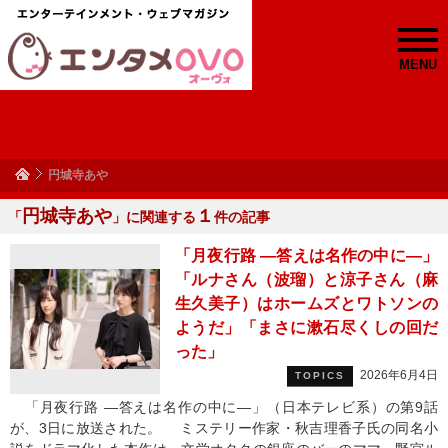
MENU
円城寺あや
円城寺あや
１
「
」に関連する
件の記事
「月夜行路 ―答えは名作の中に―」
「ルナさん（波瑠）と涼子さん（麻
生久美子）はホームズとワトソンの
ようだ」「まさに漱石尽くしの回だ
った」
2026年6月4日
TOPICS
「月夜行路 ―答えは名作の中に―」（日本テレビ系）の第9話
が、3日に放送された。 ミステリー作家・秋吉理香子氏の同名小