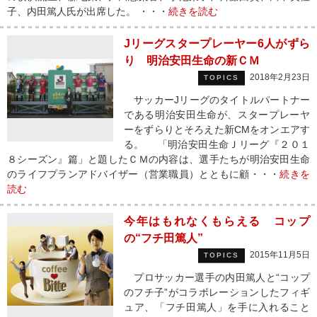
子、内田篤人氏が出席した。 ・・・
続きを読む
Jリーグスタープレーヤー6人がずら
り 明治安田生命の新ＣＭ
2018年2月23日
TOPICS
サッカーJリーグのタイトルパートナー
である明治安田生命が、スタープレーヤ
ーをずらりとそろえた新CMをオンエアす
る。 「明治安田生命Ｊリーグ『２０１
８シーズン』篇」と題したＣＭの内容は、選手たちが明治安田生命
のライフプランアドバイザー（営業職員）とともに顧・・・
続きを
読む
今年はもれなくもらえる コップ
の“フチ田篤人”
2015年11月5日
TOPICS
プロサッカー選手の内田篤人と“コップ
のフチ子”がコラボレーションしたフィギ
ュア、「フチ田篤人」を手に入れること