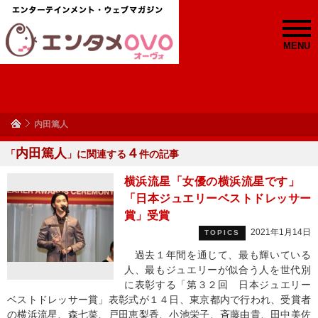
MENU
内田篤人
内田篤人
４
「
」に関連する
件の記事
横浜流星「女優の横浜流星です」
「日本ジュエリーベストドレッサー
賞」受賞
2021年1月14日
TOPICS
過去１年間を通じて、最も輝いている
人、最もジュエリーが似合う人を世代別
に表彰する「第３２回 日本ジュエリー
ベストドレッサー賞」表彰式が１４日、東京都内で行われ、受賞者
の横浜流星、森七菜、戸田恵梨香、小池栄子、斉藤由貴、田中美佐