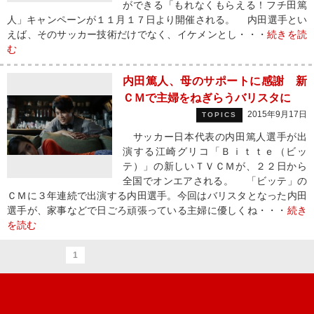
ができる「もれなくもらえる！フチ田篤
人」キャンペーンが１１月１７日より開催される。 内田選手とい
えば、そのサッカー技術だけでなく、イケメンとし・・・
続きを読
む
内田篤人、母のサポートに感謝 新
ＣＭで主婦をねぎらうバリスタに
2015年9月17日
TOPICS
サッカー日本代表の内田篤人選手が出
演する江崎グリコ「Ｂｉｔｔｅ（ビッ
テ）」の新しいＴＶＣＭが、２２日から
全国でオンエアされる。 「ビッテ」の
ＣＭに３年連続で出演する内田選手。今回はバリスタとなった内田
選手が、家事などで日ごろ頑張っている主婦に優しくね・・・
続き
を読む
1