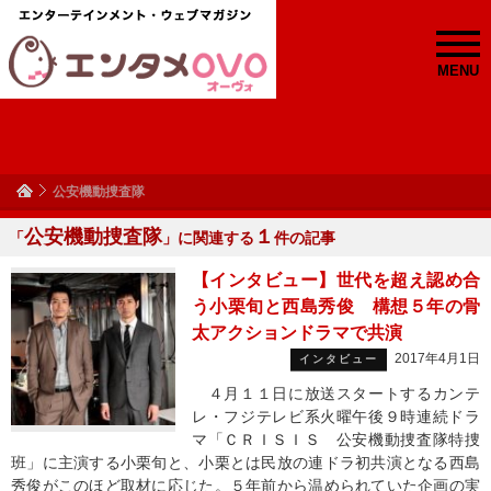
MENU
公安機動捜査隊
公安機動捜査隊
１
「
」に関連する
件の記事
【インタビュー】世代を超え認め合
う小栗旬と西島秀俊 構想５年の骨
太アクションドラマで共演
2017年4月1日
インタビュー
４月１１日に放送スタートするカンテ
レ・フジテレビ系火曜午後９時連続ドラ
マ「ＣＲＩＳＩＳ 公安機動捜査隊特捜
班」に主演する小栗旬と、小栗とは民放の連ドラ初共演となる西島
秀俊がこのほど取材に応じた。５年前から温められていた企画の実