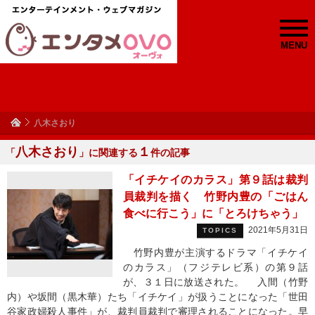
MENU
八木さおり
八木さおり
１
「
」に関連する
件の記事
「イチケイのカラス」第９話は裁判
員裁判を描く 竹野内豊の「ごはん
食べに行こう」に「とろけちゃう」
2021年5月31日
TOPICS
竹野内豊が主演するドラマ「イチケイ
のカラス」（フジテレビ系）の第９話
が、３１日に放送された。 入間（竹野
内）や坂間（黒木華）たち「イチケイ」が扱うことになった「世田
谷家政婦殺人事件」が、裁判員裁判で審理されることになった。早