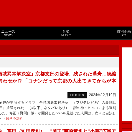
ニュース
音楽
特別企画
NEWS
MUSIC
PR
領域異常解決室」京都支部の登場、残された葦舟…続編
匂わせか!? 「コナンだって京都の人出てきてからが本
2024年12月19日
TOPICS
也が主演するドラマ「全領域異常解決室」（フジテレビ系）の最終話
8日に放送された。（※以下、ネタバレあり） 謎の神・ヒルコによる選別
った。寿正（野間口徹）が開発したSNSを見続けた人間は、次々と自決し
・・
続きを読む
決」芹田（迫田孝也）、“興玉”藤原竜也と“小夢”広瀬ア