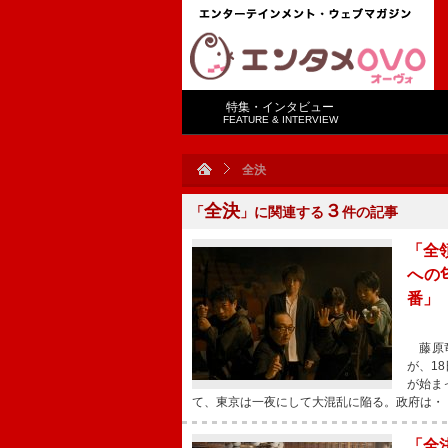
特集・インタビュー
FEATURE & INTERVIEW
全決
全決
３
「
」に関連する
件の記事
「全
への
番」
藤原竜
が、1
が始ま
て、東京は一夜にして大混乱に陥る。政府は・
「全