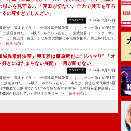
の思いを見守る… 「芹田が切ない。全力で興玉を守ろ
するの尊すぎてしんどい」
2024年12月12日
TOPICS
也が主演するドラマ「全領域異常解決室」（フジテレビ系）の第9話
1日に放送された。（※以下、ネタバレあり） 荒波健吾（ユースケ・サン
ア）は、興玉雅（藤原）とヒルコの関係に不信感を抱き、興玉を呼び出し
・・
続きを読む
領域異常解決室」興玉雅は藤原竜也に“ドハマリ” 「オ
ト好きにはたまらない展開」「目が離せない」
2024年10月10日
TOPICS
也が主演するドラマ「全領域異常解決室」（フジテレビ系）の第1話
日に放送された。（※以下、ネタバレあり） 本作は、身近な現代事件×最
科学捜査では解明できない“不可解な異常事件”を「全領域異常解決室」と
査機関が解決していく本格ミステリー・・・
続きを読む