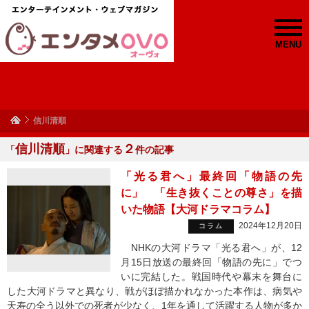
MENU
信川清順
信川清順
２
「
」に関連する
件の記事
「光る君へ」最終回「物語の先
に」 「生き抜くことの尊さ」を描
いた物語【大河ドラマコラム】
2024年12月20日
コラム
NHKの大河ドラマ「光る君へ」が、12
月15日放送の最終回「物語の先に」でつ
いに完結した。戦国時代や幕末を舞台に
した大河ドラマと異なり、戦がほぼ描かれなかった本作は、病気や
天寿の全う以外での死者が少なく、1年を通して活躍する人物が多か