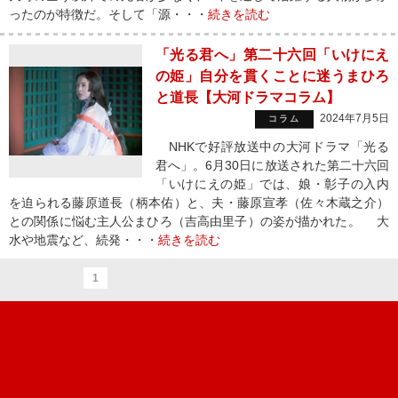
ったのが特徴だ。そして「源・・・
続きを読む
「光る君へ」第二十六回「いけにえ
の姫」自分を貫くことに迷うまひろ
と道長【大河ドラマコラム】
2024年7月5日
コラム
NHKで好評放送中の大河ドラマ「光る
君へ」。6月30日に放送された第二十六回
「いけにえの姫」では、娘・彰子の入内
を迫られる藤原道長（柄本佑）と、夫・藤原宣孝（佐々木蔵之介）
との関係に悩む主人公まひろ（吉高由里子）の姿が描かれた。 大
水や地震など、続発・・・
続きを読む
1