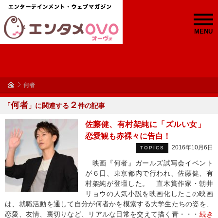
MENU
何者
何者
２
「
」に関連する
件の記事
佐藤健、有村架純に「ズルい女」
恋愛観も赤裸々に告白！
2016年10月6日
TOPICS
映画『何者』ガールズ試写会イベント
が６日、東京都内で行われ、佐藤健、有
村架純が登壇した。 直木賞作家・朝井
リョウの人気小説を映画化したこの映画
は、就職活動を通して自分が何者かを模索する大学生たちの姿を、
恋愛、友情、裏切りなど、リアルな日常を交えて描く青・・・
続き