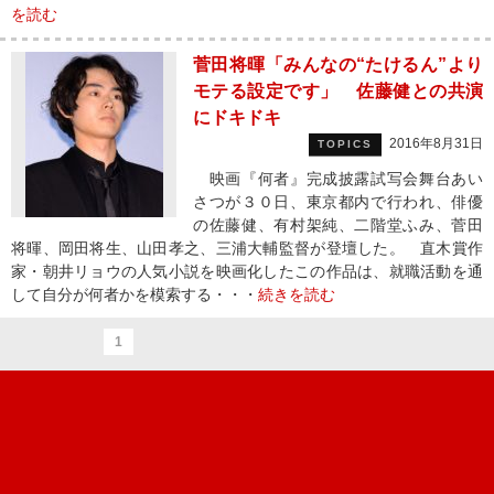
を読む
菅田将暉「みんなの“たけるん”より
モテる設定です」 佐藤健との共演
にドキドキ
2016年8月31日
TOPICS
映画『何者』完成披露試写会舞台あい
さつが３０日、東京都内で行われ、俳優
の佐藤健、有村架純、二階堂ふみ、菅田
将暉、岡田将生、山田孝之、三浦大輔監督が登壇した。 直木賞作
家・朝井リョウの人気小説を映画化したこの作品は、就職活動を通
して自分が何者かを模索する・・・
続きを読む
1