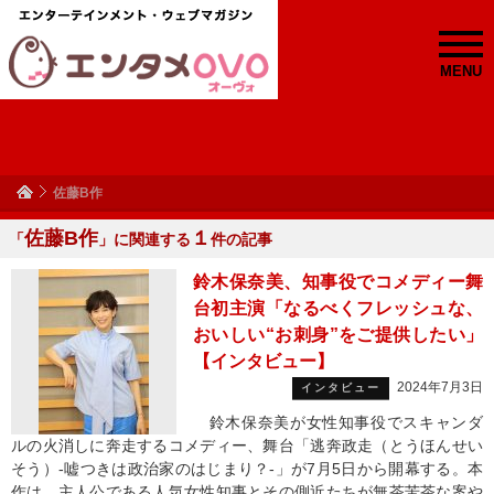
MENU
佐藤B作
佐藤B作
１
「
」に関連する
件の記事
鈴木保奈美、知事役でコメディー舞
台初主演「なるべくフレッシュな、
おいしい“お刺身”をご提供したい」
【インタビュー】
2024年7月3日
インタビュー
鈴木保奈美が女性知事役でスキャンダ
ルの火消しに奔走するコメディー、舞台「逃奔政走（とうほんせい
そう）‐嘘つきは政治家のはじまり？‐」が7月5日から開幕する。本
作は、主人公である人気女性知事とその側近たちが無茶苦茶な案や