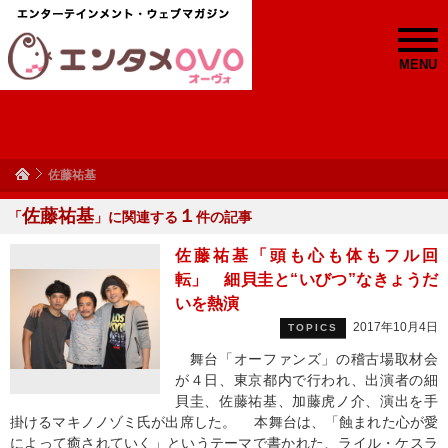
MENU
佐藤祐基
佐藤祐基
１
「
」に関連する
件の記事
佐藤祐基「頭も心も体もフル回
転」 細貝圭と“いびつ”なきょうだ
いを熱演
2017年10月4日
TOPICS
舞台「オーファンズ」の稽古場取材会
が４日、東京都内で行われ、出演者の細
貝圭、佐藤祐基、加藤虎ノ介、演出を手
掛けるマキノノゾミ氏が出席した。 本舞台は、「蝕まれた心が愛
によって癒されていく」というテーマで書かれた、ライル・ケスラ