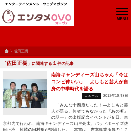
MENU
佐田正樹
佐田正樹
１
「
」に関連する
件の記事
南海キャンディーズ山ちゃん「今は
コンビ仲いい」 よしもと芸人が自
身の中学時代を語る
2012年10月8日
ニュース
「みんな十四歳だった！―よしもと芸
人が語る、何者でもなかった『あの頃』
の話―」の出版記念イベントが８日、東
京都内で行われ、南海キャンディーズ山里亮太、バッドボーイズ佐
田正樹、麒麟の田村裕が登場した。 本書は、吉本興業所属の１７