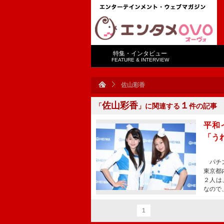
特集・インタビュー
FEATURE & INTERVIEW
佐山彩香
佐山彩香
１
「
」に関連する
件の記事
平和
「う
パチン
東京都
２人は
なので
1