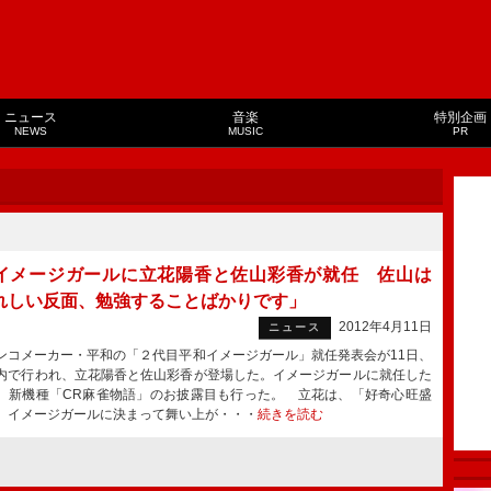
ニュース
音楽
特別企画
NEWS
MUSIC
PR
イメージガールに立花陽香と佐山彩香が就任 佐山は
れしい反面、勉強することばかりです」
2012年4月11日
ニュース
コメーカー・平和の「２代目平和イメージガール」就任発表会が11日、
内で行われ、立花陽香と佐山彩香が登場した。イメージガールに就任した
、新機種「CR麻雀物語」のお披露目も行った。 立花は、「好奇心旺盛
、イメージガールに決まって舞い上が・・・
続きを読む