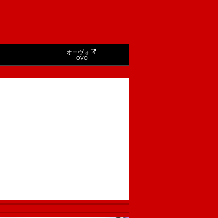
オーヴォ
OVO