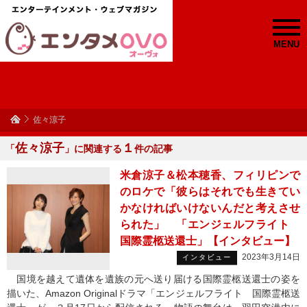
MENU
佐々涼子
佐々涼子
１
「
」に関連する
件の記事
米倉涼子＆松本穂香、フィリピンで
のロケで「彼らはそれでも生きてい
かなければいけないんだと考えさせ
られた」 「エンジェルフライト
国際霊柩送還士」【インタビュー】
2023年3月14日
インタビュー
国境を越えて遺体を遺族の元へ送り届ける国際霊柩送還士の姿を
描いた、Amazon Originalドラマ「エンジェルフライト 国際霊柩送