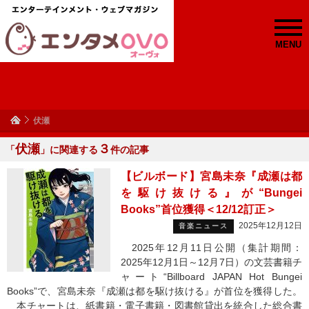
MENU
伏瀬
伏瀬
３
「
」に関連する
件の記事
【ビルボード】宮島未奈『成瀬は都
を駆け抜ける』が“Bungei
Books”首位獲得＜12/12訂正＞
2025年12月12日
音楽ニュース
2025年12月11日公開（集計期間：
2025年12月1日～12月7日）の文芸書籍チ
ャート“Billboard JAPAN Hot Bungei
Books”で、宮島未奈『成瀬は都を駆け抜ける』が首位を獲得した。
本チャートは、紙書籍・電子書籍・図書館貸出を統合した総合書