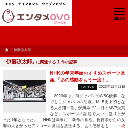
MENU
伊藤涼太郎
伊藤涼太郎
１
「
」に関連する
件の記事
NHKの年末年始おすすめスポーツ番
組 「あの感動をもう一度！」
2023年12月28日
TOPICS
2023年は、侍ジャパンのWBC優勝、な
でしこジャパンの活躍、MLB史上初とな
る大谷翔平選手が満票で2回目のMVP受賞
など、スポーツの話題で大いに盛り上が
った1年となった。 NHKは年末に、新作の番組、視聴者からの反
響の大きかったアンコール番組を放送する。あの感動をも・・・
続