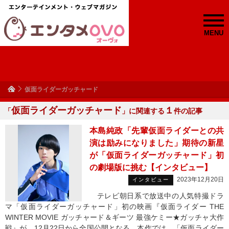
MENU
仮面ライダーガッチャード
仮面ライダーガッチャード
１
「
」に関連する
件の記事
本島純政「先輩仮面ライダーとの共
演は励みになりました」期待の新星
が「仮面ライダーガッチャード」初
の劇場版に挑む【インタビュー】
2023年12月20日
インタビュー
テレビ朝日系で放送中の人気特撮ドラ
マ「仮面ライダーガッチャード」初の映画『仮面ライダー THE
WINTER MOVIE ガッチャード＆ギーツ 最強ケミー★ガッチャ大作
戦』が、12月22日から全国公開となる。本作では、「仮面ライダー