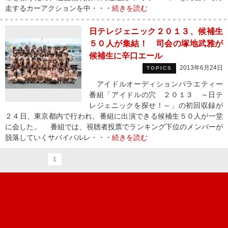
走するカーアクションを中・・・
続きを読む
日テレジェニック２０１３、候補生
５０人が集結！ 司会の塚地武雅が
候補生に辛口エール
2013年6月24日
TOPICS
アイドルオーディションバラエティー
番組「アイドルの穴 ２０１３ ～日テ
レジェニックを探せ！～」の初回収録が
２４日、東京都内で行われ、番組に出演できる候補生５０人が一堂
に会した。 番組では、視聴者投票でランキング下位のメンバーが
脱落していくサバイバルレ・・・
続きを読む
1