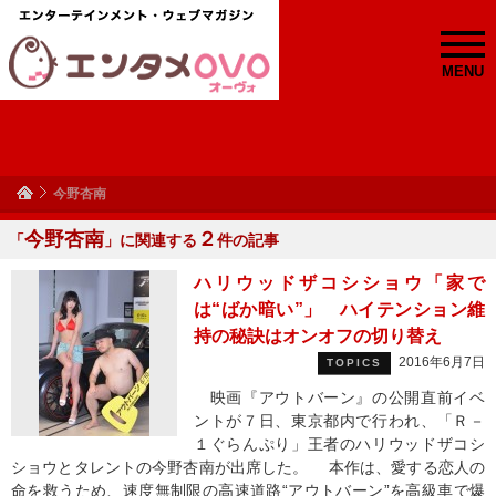
MENU
今野杏南
今野杏南
２
「
」に関連する
件の記事
ハリウッドザコシショウ「家で
は“ばか暗い”」 ハイテンション維
持の秘訣はオンオフの切り替え
2016年6月7日
TOPICS
映画『アウトバーン』の公開直前イベ
ントが７日、東京都内で行われ、「Ｒ－
１ぐらんぷり」王者のハリウッドザコシ
ショウとタレントの今野杏南が出席した。 本作は、愛する恋人の
命を救うため、速度無制限の高速道路“アウトバーン”を高級車で爆