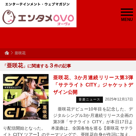
MENU
亜咲花
亜咲花
３
「
」に関連する
件の記事
亜咲花、3か月連続リリース第3弾
「サテライト CITY」ジャケットデ
ザイン公開
2025年12月17日
音楽ニュース
亜咲花デビュー10年目を記念した、デ
ジタルシングル3か月連続リリース企画の
第3弾「サテライト CITY」が本日17日よ
り配信開始となった。 本楽曲は、全国各地を巡る【亜咲花 サテラ
イト CITY ツアー】のテーマソングで、亜咲花自身が作詞に加え、