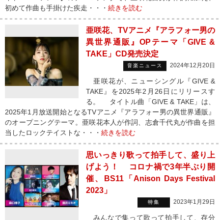
初めて作曲も手掛けた疾走・・・
続きを読む
亜咲花、TVアニメ『アラフォー男の
異世界通販』OPテーマ「GIVE &
TAKE」CD発売決定
2024年12月20日
音楽ニュース
亜咲花が、ニューシングル『GIVE &
TAKE』を2025年2月26日にリリースす
る。 タイトル曲「GIVE & TAKE」は、
2025年1月放送開始となるTVアニメ『アラフォー男の異世界通販』
のオープニングテーマ。亜咲花本人が作詞、志倉千代丸が作曲を担
当したロックテイストな・・・
続きを読む
思いっきり歌って拍手して、盛り上
げよう！ コロナ禍で3年半ぶり開
催、BS11「Anison Days Festival
2023」
2023年1月29日
特集
みんなで集って歌って拍手して、存分