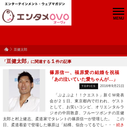
MENU
亘健太郎
亘健太郎
１
「
」に関連する
件の記事
篠原信一、福原愛の結婚を祝福
「あの泣いていた愛ちゃんが…」
2016年9月21日
TOPICS
「ぷよぷよ！！クエスト」新ＣＭ発表
会が２１日、東京都内で行われ、ゲスト
として、お笑いコンビ、オリエンタルラ
ジオの中田敦彦、フルーツポンチの亘健
太郎と村上健志、柔道家でタレントの篠原信一が登壇した。 この
日、柔道着姿で登場した篠原は「結構、似合ってるでし・・・
続き