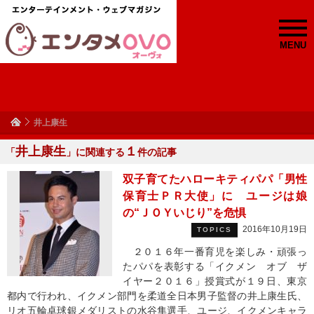
MENU
井上康生
井上康生
１
「
」に関連する
件の記事
双子育てたハローキティパパ「男性
保育士ＰＲ大使」に ユージは娘
の“ＪＯＹいじり”を危惧
2016年10月19日
TOPICS
２０１６年一番育児を楽しみ・頑張っ
たパパを表彰する「イクメン オブ ザ
イヤー２０１６」授賞式が１９日、東京
都内で行われ、イクメン部門を柔道全日本男子監督の井上康生氏、
リオ五輪卓球銀メダリストの水谷隼選手、ユージ、イクメンキャラ