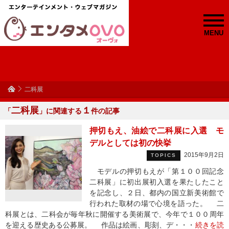
MENU
二科展
二科展
１
「
」に関連する
件の記事
押切もえ、油絵で二科展に入選 モ
デルとしては初の快挙
2015年9月2日
TOPICS
モデルの押切もえが「第１００回記念
二科展」に初出展初入選を果たしたこと
を記念し、２日、都内の国立新美術館で
行われた取材の場で心境を語った。 二
科展とは、二科会が毎年秋に開催する美術展で、今年で１００周年
を迎える歴史ある公募展。 作品は絵画、彫刻、デ・・・
続きを読