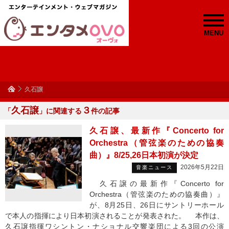
MENU
久石譲
久石譲
３
「
」に関連する
件の記事
久石譲、最新作『Concerto for
Orchestra（管弦楽のための協奏
曲）』8/25,26日本初演が決定
2026年5月22日
音楽ニュース
久石譲の最新作『Concerto for
Orchestra（管弦楽のための協奏曲）』
が、8月25日、26日にサントリーホール
で本人の指揮により日本初演されることが発表された。 本作は、
久石譲指揮ワシントン・ナショナル交響楽団による3回の公演