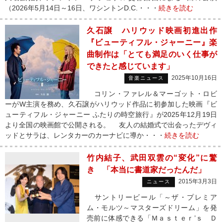
（2026年5月14日～16日、ワシントンD.C.・・・
続きを読む
久石譲 ハリウッド映画初進出作
『ビューティフル・ジャーニー』楽
曲制作は「とても満足のいく仕事が
できたと感じています」
2025年10月16日
音楽ニュース
コリン・ファレル＆マーゴット・ロビ
ーがW主演を務め、久石譲がハリウッド作品に初参加した映画『ビ
ューティフル・ジャーニー ふたりの時空旅行』が2025年12月19日
より全国の映画館で公開される。 友人の結婚式で出会ったデヴィ
ッドとサラは、レンタカーのカーナビに導か・・・
続きを読む
竹内結子、武田双雲の“変化”に驚
き 「本当に書道家だったんだ」
2015年3月3日
ニュース
サントリービール「～ザ・プレミア
ム・モルツ～マスターズドリーム」を発
売前に体感できる「Ｍａｓｔｅｒ’ｓ Ｄ