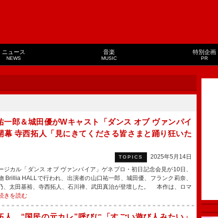
ニュース
音楽
特別企画
NEWS
MUSIC
PR
祐一郎＆城田優がWキャスト「ダンス オブ ヴァンパイ
開幕 寺西拓人「見にきてくださる皆さまと踊り狂いた
2025年5月14日
TOPICS
ジカル「ダンス オブ ヴァンパイア」ゲネプロ・初日記念会見が10日、
 Brillia HALLで行われ、出演者の山口祐一郎、城田優、フランク莉奈、
乃、太田基裕、寺西拓人、石川禅、武田真治が登壇した。 本作は、ロマ
続きを読む
拓人、“国民の元カレ”呼びに「すごい遊び人みたい」