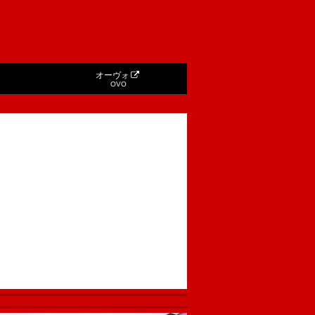
オーヴォ
OVO