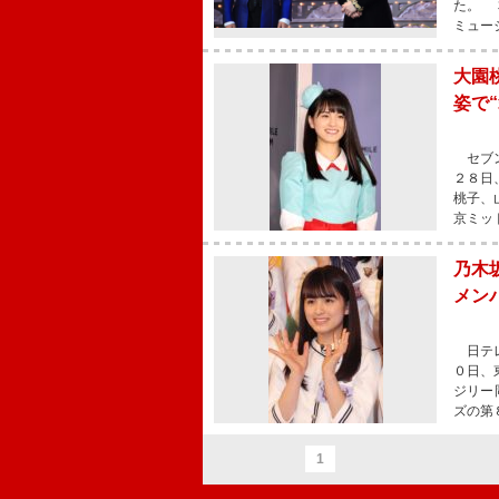
た。 本
ミュー
大園
姿で
セブン
２８日
桃子、
京ミッ
乃木
メン
日テレ
０日、
ジリー
ズの第
1