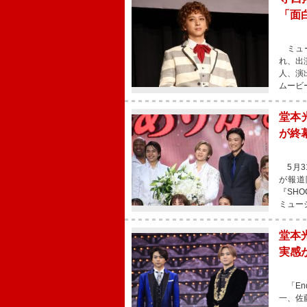
「面
ミュー
れ、出
人、演
ムービ
堂本光
が終
5月31
が報道
『SHO
ミュー
堂本
実感
「En
一、佐