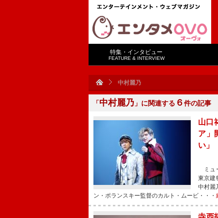
特集・インタビュー
FEATURE & INTERVIEW
中村麗乃
中村麗乃
６
「
」に関連する
件の記事
山口
ア」
い」
ミュー
東京建物
中村麗
ン・ポランスキー監督のカルト・ムービ・・・
寺西