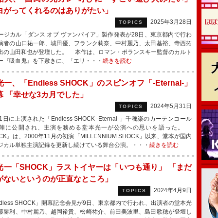
白がってくれるのはありがたい」
2025年3月28日
TOPICS
ジカル「ダンス オブ ヴァンパイア」製作発表が28日、東京都内で行わ
演者の山口祐一郎、城田優、フランク莉奈、中村麗乃、太田基裕、寺西拓
出の山田和也が登壇した。 本作は、ロマン・ポランスキー監督のカルト
ー『吸血鬼』を下敷きに、「エリ・・・
続きを読む
一、「Endless SHOCK」のスピンオフ「‐Eternal‐」
幕 「幸せな3カ月でした」
2024年5月31日
TOPICS
日に上演された「Endless SHOCK ‐Eternal‐」千穐楽のカーテンコール
陣に公開され、主演を務める堂本光一が公演への思いを語った。
CK』は、2000年11月の初演「MILLENNIUM SHOCK」以来、堂本が国内
ジカル単独主演記録を更新し続けている舞台公演。・・・
続きを読む
光一「SHOCK」ラストイヤーは「いつも通り」 「まだ
がないというのが正直なところ」
2024年4月9日
TOPICS
dless SHOCK」開幕記念会見が9日、東京都内で行われ、出演者の堂本光
藤勝利、中村麗乃、越岡裕貴、松崎祐介、前田美波里、島田歌穂が登壇し