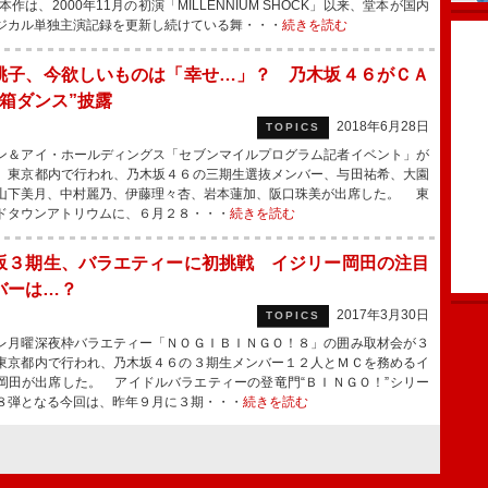
作は、2000年11月の初演「MILLENNIUM SHOCK」以来、堂本が国内
ジカル単独主演記録を更新し続けている舞・・・
続きを読む
桃子、今欲しいものは「幸せ…」？ 乃木坂４６がＣＡ
“箱ダンス”披露
2018年6月28日
TOPICS
＆アイ・ホールディングス「セブンマイルプログラム記者イベント」が
、東京都内で行われ、乃木坂４６の三期生選抜メンバー、与田祐希、大園
山下美月、中村麗乃、伊藤理々杏、岩本蓮加、阪口珠美が出席した。 東
ドタウンアトリウムに、６月２８・・・
続きを読む
坂３期生、バラエティーに初挑戦 イジリー岡田の注目
バーは…？
2017年3月30日
TOPICS
月曜深夜枠バラエティー「ＮＯＧＩＢＩＮＧＯ！８」の囲み取材会が３
東京都内で行われ、乃木坂４６の３期生メンバー１２人とＭＣを務めるイ
岡田が出席した。 アイドルバラエティーの登竜門“ＢＩＮＧＯ！”シリー
８弾となる今回は、昨年９月に３期・・・
続きを読む