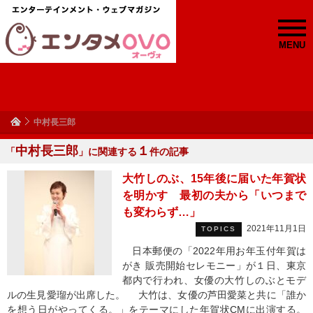
MENU
中村長三郎
中村長三郎
１
「
」に関連する
件の記事
大竹しのぶ、15年後に届いた年賀状
を明かす 最初の夫から「いつまで
も変わらず…」
2021年11月1日
TOPICS
日本郵便の「2022年用お年玉付年賀は
がき 販売開始セレモニー」が１日、東京
都内で行われ、女優の大竹しのぶとモデ
ルの生見愛瑠が出席した。 大竹は、女優の芦田愛菜と共に「誰か
を想う日がやってくる。」をテーマにした年賀状CMに出演する。