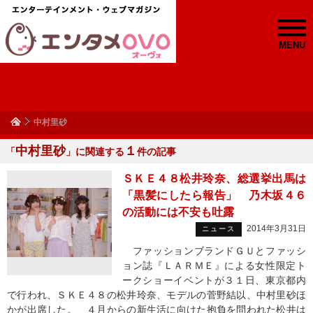
MENU
中村里砂
中村里砂
１
「
」に関連する
件の記事
ＳＫＥ４８松井玲奈、総選挙出馬は
「黒髪にしたら報告」 乃木坂４６
の活動には不安も吐露
2014年3月31日
ニュース
ファッションブランドＧＵとファッシ
ョン誌『ＬＡＲＭＥ』による女性限定ト
ークショーイベントが３１日、東京都内
で行われ、ＳＫＥ４８の松井玲奈、モデルの菅野結以、中村里砂ほ
かが出席した。 ４月からの新生活に向けた抱負を問われた松井は