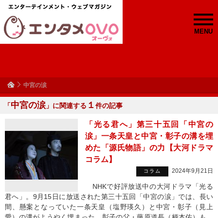
MENU
中宮の涙
中宮の涙
１
「
」に関連する
件の記事
「光る君へ」第三十五回「中宮の
涙」一条天皇と中宮・彰子の溝を埋
めた「源氏物語」の力【大河ドラマ
コラム】
2024年9月21日
コラム
NHKで好評放送中の大河ドラマ「光る
君へ」。9月15日に放送された第三十五回「中宮の涙」では、長い
間、懸案となっていた一条天皇（塩野瑛久）と中宮・彰子（見上
愛）の溝がようやく埋まった。彰子の父・藤原道長（柄本佑）も、