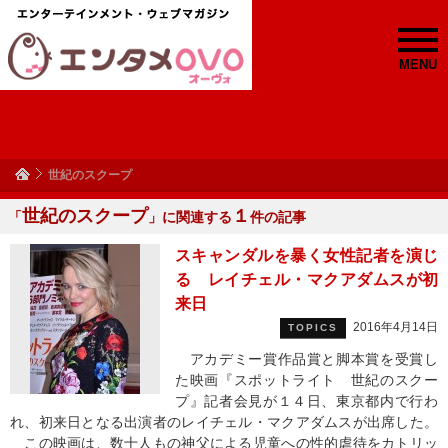
MENU
世紀のスクープ
世紀のスクープ
１
「
」に関連する
件の記事
スキャンダルを暴く女性記者を演じ
る レイチェル・マクアダムスが初
来日
2016年4月14日
TOPICS
アカデミー賞作品賞と脚本賞を受賞し
た映画『スポットライト 世紀のスクー
プ』記者会見が１４日、東京都内で行わ
れ、初来日となる出演者のレイチェル・マクアダムスが出席した。
この映画は、数十人もの神父による児童への性的虐待をカトリッ