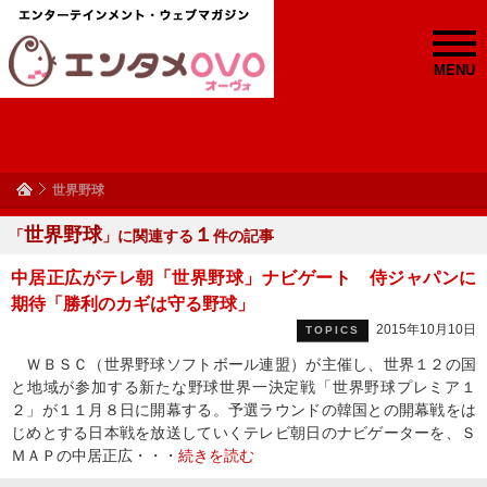
MENU
世界野球
世界野球
１
「
」に関連する
件の記事
中居正広がテレ朝「世界野球」ナビゲート 侍ジャパンに
期待「勝利のカギは守る野球」
2015年10月10日
TOPICS
ＷＢＳＣ（世界野球ソフトボール連盟）が主催し、世界１２の国
と地域が参加する新たな野球世界一決定戦「世界野球プレミア１
２」が１１月８日に開幕する。予選ラウンドの韓国との開幕戦をは
じめとする日本戦を放送していくテレビ朝日のナビゲーターを、Ｓ
ＭＡＰの中居正広・・・
続きを読む