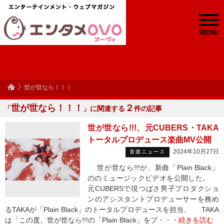
MENU
世が世なら！！！
世が世なら！！！
２
「
」に関連する
件の記事
世が世なら!!!、元CUBERS・TAKA
トータルプロデュース楽曲MV公開
2024年10月27日
音楽ニュース
世が世なら!!!が、新曲「Plain Black」
ののミュージックビデオを公開した。
元CUBERSで現つばさ男子プロダクショ
ンのアシスタントプロデューサーを務め
るTAKAが「Plain Black」のトータルプロデュースを担当、 TAKA
は「この度、世が世なら!!!の「Plain Black」をプ・・・
続きを読む