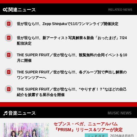
関連ニュース
RELATED NEWS
世が世なら!!!、Zepp Shinjukuで11/1ワンマンライブ開催決定
世が世なら!!!、新アーティスト写真解禁＆新曲「おったまげ」7/24
配信決定
THE SUPER FRUIT／世が世なら!!!、観覧無料の合同イベントを10
月に開催
THE SUPER FRUIT／世が世なら!!!、各グループ別で声出し解禁の
ワンマンツアーへ
THE SUPER FRUIT／世が世なら!!!、“やりすぎ！？”なほどの自己
紹介を披露する展示会を開催
音楽ニュース
MUSIC NEWS
セブンス・ベガ、ニューアルバム
『PRISM』リリース＆ツアーが決定
2026年8月8日
Ｊ－ＰＯＰ