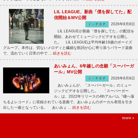
LIL LEAGUE、新曲「僕を探してた」配
信開始＆MV公開
2026年8月8日
Ｊ－ＰＯＰ
LIL LEAGUEが新曲「僕を探してた」の配信を
開始、あわせてミュージックビデオを公開し
た。 LIL LEAGUEは平均年齢19歳のボーイズ
グループ。本作は、切ないメロディと繊細な歌詞が心に寄り添うバラード楽曲
で、流れていく日常の中で …
続きを読む
あいみょん、6年越しの念願「スーパーガ
ール」MV公開
2026年8月8日
Ｊ－ＰＯＰ
あいみょんが、「スーパーガール」のミュー
ジックビデオを公開した。 「スーパーガー
ル」は、2022年リリースの4thアルバム『瞳へ落
ちるよレコード』に収録されている楽曲で、あいみょんのボーカル表現を引き
出した一曲となっている。 あいみょ …
続きを読む
more »