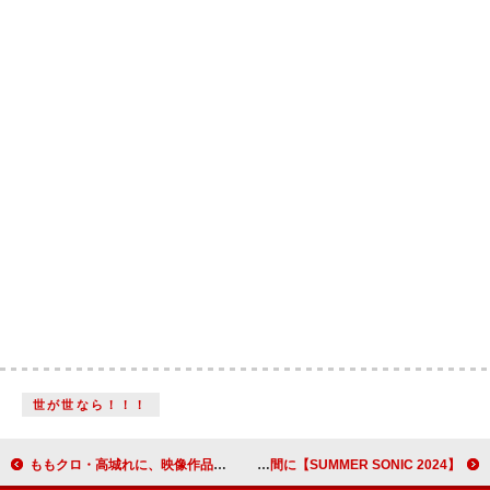
世が世なら！！！
ももクロ・高城れに、映像作品『まるごと開高30祭』収録のソロコンサートから「SKY HIGH」ライブ映像公開
【SUMMER SONIC 2024】クリスティーナ・アギレラが17年ぶり来日、圧巻のステージは共に過ごした年月と自分を強くさせるメッセージを噛みしめる時間に