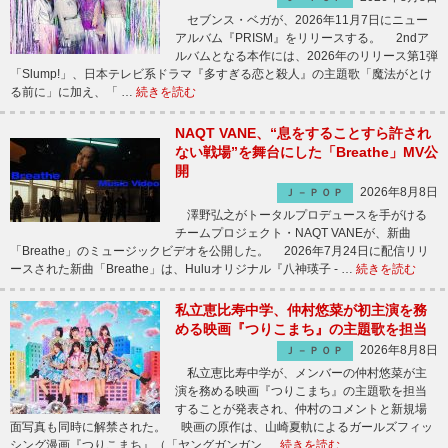
セブンス・ベガが、2026年11月7日にニュー
アルバム『PRISM』をリリースする。 2ndア
ルバムとなる本作には、2026年のリリース第1弾
「Slump!」、日本テレビ系ドラマ『多すぎる恋と殺人』の主題歌「魔法がとけ
る前に」に加え、「 …
続きを読む
NAQT VANE、“息をすることすら許され
ない戦場”を舞台にした「Breathe」MV公
開
2026年8月8日
Ｊ－ＰＯＰ
澤野弘之がトータルプロデュースを手がける
チームプロジェクト・NAQT VANEが、新曲
「Breathe」のミュージックビデオを公開した。 2026年7月24日に配信リリ
ースされた新曲「Breathe」は、Huluオリジナル『八神瑛子 - …
続きを読む
私立恵比寿中学、仲村悠菜が初主演を務
める映画『つりこまち』の主題歌を担当
2026年8月8日
Ｊ－ＰＯＰ
私立恵比寿中学が、メンバーの仲村悠菜が主
演を務める映画『つりこまち』の主題歌を担当
することが発表され、仲村のコメントと新規場
面写真も同時に解禁された。 映画の原作は、山崎夏軌によるガールズフィッ
シング漫画『つりこまち』（「ヤングガンガン …
続きを読む