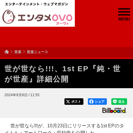
MENU
音楽
音楽ニュース
世が世なら!!!、1st EP『純・世
が世産』詳細公開
2024年9月8日 / 11:55
ポスト
シェア
送る
世が世なら!!!が、10月23日にリリースする1st EPのタ
イトル・アートワーク・収録曲を公開した。