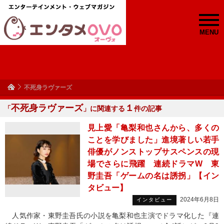
MENU
不死身ラヴァーズ
不死身ラヴァーズ
１
「
」に関連する
件の記事
見上愛「亀梨和也さんから、多くの
ことを学びました」進境著しい若手
俳優がノンストップサスペンスの現
場でさらに飛躍 連続ドラマW 東
野圭吾「ゲームの名は誘拐」【イン
タビュー】
2024年6月8日
インタビュー
人気作家・東野圭吾氏の小説を亀梨和也主演でドラマ化した『連