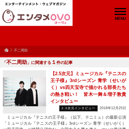
MENU
不二周助
不二周助
１
「
」に関連する
件の記事
【2.5次元】ミュージカル『テニスの
王子様』3rdシーズン 青学（せいが
く）vs四天宝寺で描かれる部長たち
の熱き戦い！ 皆木一舞＆増子敦貴
インタビュー
2018年12月25日
2.5次元インタビュー
ミュージカル『テニスの王子様』（以下、テニミュ）の最新公演
「ミュージカル『テニスの王子様』3rdシーズン 青学（せいがく）