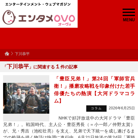
MENU
下川恭平
下川恭平
１
「
」に関連する
件の記事
「豊臣兄弟！」第24回「軍師官兵
衛！」播磨攻略戦を印象付けた若手
俳優たちの熱演【大河ドラマコラ
ム】
2026年6月25日
コラム
NHKで好評放送中の大河ドラマ「豊臣
兄弟！」。戦国時代、主人公・豊臣秀長（＝小一郎／仲野太賀）
が、兄・秀吉（池松壮亮）を支え、兄弟で天下統一を成し遂げるま
での軌跡を描く物語は快調に進行中。6月21日放送の第24回「軍師