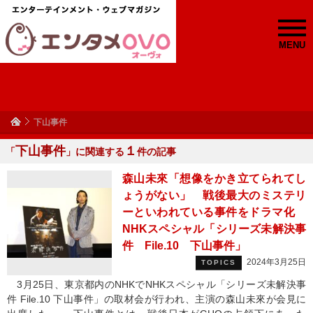
MENU
下山事件
下山事件
１
「
」に関連する
件の記事
森山未來「想像をかき立てられてし
ょうがない」 戦後最大のミステリ
ーといわれている事件をドラマ化
NHKスペシャル「シリーズ未解決事
件 File.10 下山事件」
2024年3月25日
TOPICS
3月25日、東京都内のNHKでNHKスペシャル「シリーズ未解決事
件 File.10 下山事件」の取材会が行われ、主演の森山未來が会見に