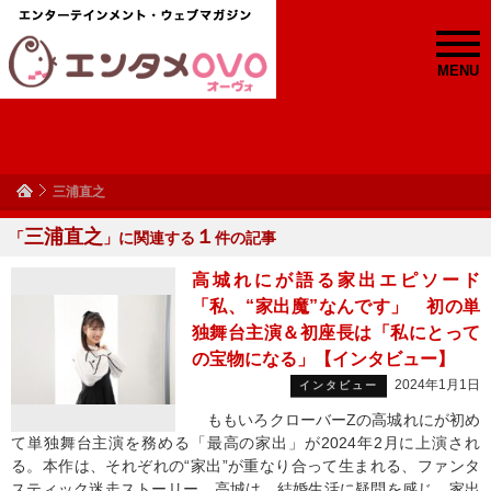
MENU
三浦直之
三浦直之
１
「
」に関連する
件の記事
高城れにが語る家出エピソード
「私、“家出魔”なんです」 初の単
独舞台主演＆初座長は「私にとって
の宝物になる」【インタビュー】
2024年1月1日
インタビュー
ももいろクローバーZの高城れにが初め
て単独舞台主演を務める「最高の家出」が2024年2月に上演され
る。本作は、それぞれの“家出”が重なり合って生まれる、ファンタ
スティック迷走ストーリー。高城は、結婚生活に疑問を感じ、家出