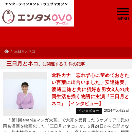
MENU
三日月とネコ
三日月とネコ
１
「
」に関連する
件の記事
倉科カナ「忘れず心に留めておきた
い言葉に出合いました」安達祐実、
渡邊圭祐と共に猫好き男女3人の共
同生活を描く物語に主演『三日月と
ネコ』【インタビュー】
2024年5月22日
インタビュー
「第1回anan猫マンガ大賞」で大賞を受賞したウオズミアミ氏の
同名漫画を映画化した『三日月とネコ』が、5月24日から公開とな