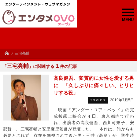
MENU
三宅亮輔
三宅亮輔
１
「
」に関連する
件の記事
高良健吾、変質的に女性を愛する男
に 「久しぶりに痛々しい、ヒリヒ
リする役」
2019年7月5日
TOPICS
映画『アンダー・ユア・ベッド』の完
成披露上映会が４日、東京都内で行わ
れ、出演者の高良健吾、西川可奈子、安
部賢一、三宅亮輔と安里麻里監督が登壇した。 本作は、誰からも
必要とされず、存在を無視されてきた男・三井（高良）が、学生時