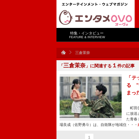
特集・インタビュー
FEATURE & INTERVIEW
三倉茉奈
三倉茉奈
１
「
」に関連する
件の記事
「テ
る 
まっ
町田啓
に放送
た青春
場良成（佐野勇斗）は、自衛隊が地域住・・・
1