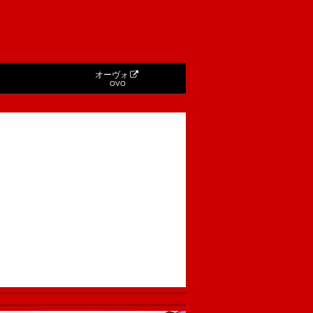
オーヴォ
OVO