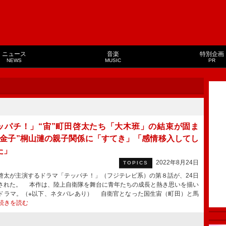
ニュース
音楽
特別企画
NEWS
MUSIC
PR
ッパチ！」“宙”町田啓太たち「大木班」の結束が固ま
“金子”桐山漣の親子関係に「すてき」「感情移入してし
た」
2022年8月24日
TOPICS
太が主演するドラマ「テッパチ！」（フジテレビ系）の第８話が、24日
された。 本作は、陸上自衛隊を舞台に青年たちの成長と熱き思いを描い
ドラマ。（※以下、ネタバレあり） 自衛官となった国生宙（町田）と馬
続きを読む