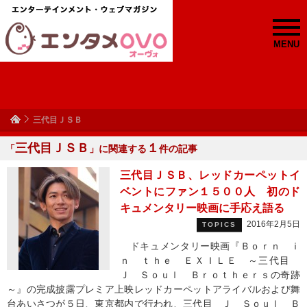
MENU
三代目ＪＳＢ
三代目ＪＳＢ
１
「
」に関連する
件の記事
三代目ＪＳＢ、レッドカーペットイ
ベントにファン１５００人 初のド
キュメンタリー映画に手応え語る
2016年2月5日
TOPICS
ドキュメンタリー映画『Ｂｏｒｎ ｉ
ｎ ｔｈｅ ＥＸＩＬＥ ～三代目
Ｊ Ｓｏｕｌ Ｂｒｏｔｈｅｒｓの奇跡
～』の完成披露プレミア上映レッドカーペットアライバルおよび舞
台あいさつが５日、東京都内で行われ、三代目 Ｊ Ｓｏｕｌ Ｂ