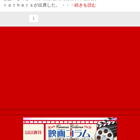
ｒｏｔｈｅｒｓが出席した。 ・・・
続きを読む
1