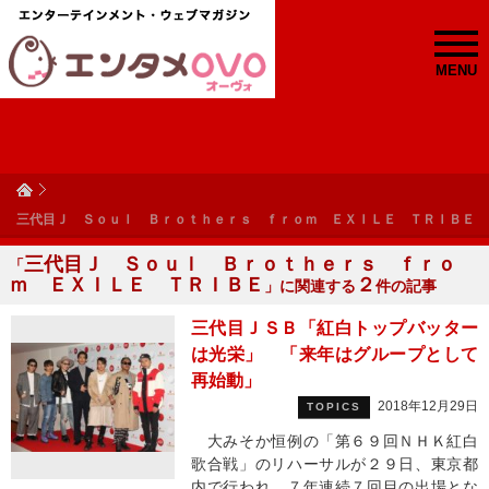
MENU
三代目Ｊ Ｓｏｕｌ Ｂｒｏｔｈｅｒｓ ｆｒｏｍ ＥＸＩＬＥ ＴＲＩＢＥ
三代目Ｊ Ｓｏｕｌ Ｂｒｏｔｈｅｒｓ ｆｒｏ
「
ｍ ＥＸＩＬＥ ＴＲＩＢＥ
２
」に関連する
件の記事
三代目ＪＳＢ「紅白トップバッター
は光栄」 「来年はグループとして
再始動」
2018年12月29日
TOPICS
大みそか恒例の「第６９回ＮＨＫ紅白
歌合戦」のリハーサルが２９日、東京都
内で行われ、７年連続７回目の出場とな