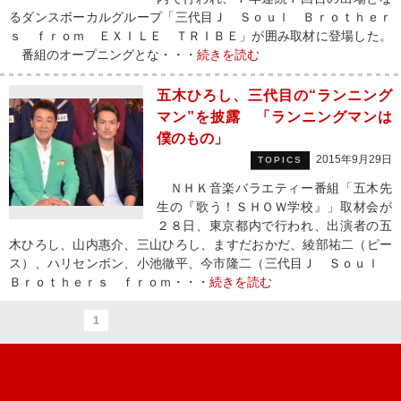
るダンスボーカルグループ「三代目Ｊ Ｓｏｕｌ Ｂｒｏｔｈｅｒ
ｓ ｆｒｏｍ ＥＸＩＬＥ ＴＲＩＢＥ」が囲み取材に登場した。
番組のオープニングとな・・・
続きを読む
五木ひろし、三代目の“ランニング
マン”を披露 「ランニングマンは
僕のもの」
2015年9月29日
TOPICS
ＮＨＫ音楽バラエティー番組「五木先
生の『歌う！ＳＨＯＷ学校』」取材会が
２８日、東京都内で行われ、出演者の五
木ひろし、山内惠介、三山ひろし、ますだおかだ、綾部祐二（ピー
ス）、ハリセンボン、小池徹平、今市隆二（三代目Ｊ Ｓｏｕｌ
Ｂｒｏｔｈｅｒｓ ｆｒｏｍ・・・
続きを読む
1