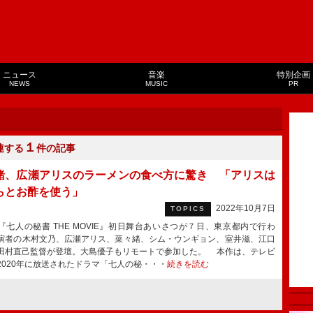
ニュース
音楽
特別企画
NEWS
MUSIC
PR
１
連する
件の記事
緒、広瀬アリスのラーメンの食べ方に驚き 「アリスは
らとお酢を使う」
2022年10月7日
TOPICS
七人の秘書 THE MOVIE』初日舞台あいさつが７日、東京都内で行わ
演者の木村文乃、広瀬アリス、菜々緒、シム・ウンギョン、室井滋、江口
田村直己監督が登壇。大島優子もリモートで参加した。 本作は、テレビ
2020年に放送されたドラマ「七人の秘・・・
続きを読む