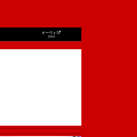
オーヴォ
OVO