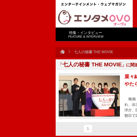
特集・インタビュー
FEATURE & INTERVIEW
七人の秘書 THE MOVIE
七人の秘書 THE MOVIE
「
」に関
菜々
やた
映画『
れ、出
洋介、
朝日で
1