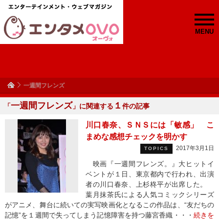
MENU
一週間フレンズ
一週間フレンズ
１
「
」に関連する
件の記事
川口春奈、ＳＮＳには「敏感」 こ
まめな感想チェックを明かす
2017年3月1日
TOPICS
映画『一週間フレンズ。』大ヒットイ
ベントが１日、東京都内で行われ、出演
者の川口春奈、上杉柊平が出席した。
葉月抹茶氏による人気コミックシリーズ
がアニメ、舞台に続いての実写映画化となるこの作品は、“友だちの
記憶”を１週間で失ってしまう記憶障害を持つ藤宮香織・・・
続きを