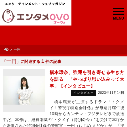
MENU
一円
一円
１
「
」に関連する
件の記事
橋本環奈、強運を引き寄せる生き方
を語る 「やっぱり思い込みって大
事」【インタビュー】
2023年11月14日
インタビュー
橋本環奈が主演するドラマ「トクメ
イ！警視庁特別会計係」が毎週月曜午後
10時からカンテレ・フジテレビ系で放送
中だ。本作は、経費削減の“トクメイ（特別命令）”を受けて本庁か
ら派遣された特別会計係の警察官・一円（はじめ まどか）が、「捜