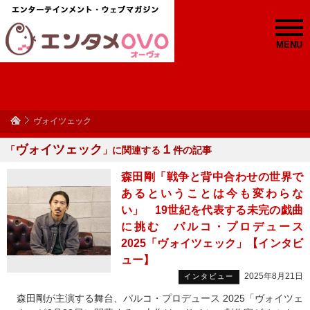
MENU
ヴォイツェック
ヴォイツェック
１
「
」に関連する
件の記事
森田剛「戦争と背中合わせの世界で
あるということは今も変わらな
い」 19世紀を代表する未完の戯曲
に挑む パルコ・プロデュース
2025「ヴォイツェック」【インタビ
ュー】
2025年8月21日
インタビュー
森田剛が主演する舞台、パルコ・プロデュース 2025「ヴォイツェ