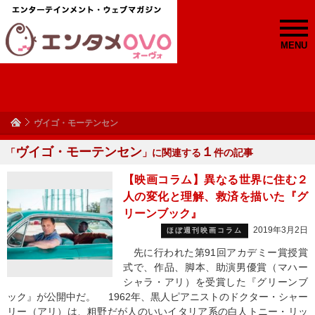
MENU
ヴイゴ・モーテンセン
ヴイゴ・モーテンセン
１
「
」に関連する
件の記事
【映画コラム】異なる世界に住む２
人の変化と理解、救済を描いた『グ
リーンブック』
2019年3月2日
ほぼ週刊映画コラム
先に行われた第91回アカデミー賞授賞
式で、作品、脚本、助演男優賞（マハー
シャラ・アリ）を受賞した『グリーンブ
ック』が公開中だ。 1962年、黒人ピアニストのドクター・シャー
リー（アリ）は、粗野だが人のいいイタリア系の白人トニー・リッ