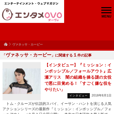
MENU
ヴァネッサ・カービー
ヴァネッサ・カービー
１
「
」に関連する
件の記事
【インタビュー】『ミッション：イ
ンポッシブル／フォールアウト』広
瀬アリス 闇の組織を操る謎の女役
で悪に目覚める！「すごく嫌な役を
やりたい」
2018年8月1日
インタビュー
トム・クルーズが伝説的スパイ、イーサン・ハントを演じる人気
アクションシリーズの最新作『ミッション：インポッシブル／フォ