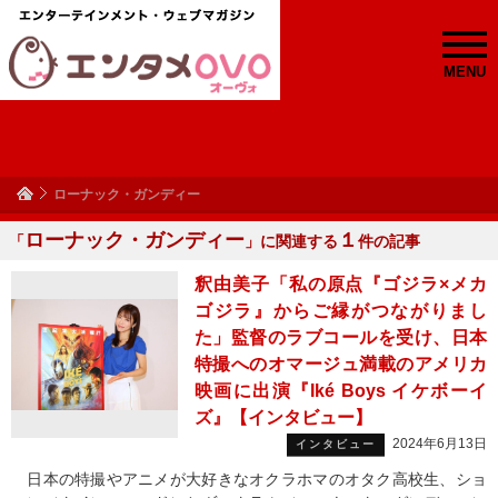
MENU
ローナック・ガンディー
ローナック・ガンディー
１
「
」に関連する
件の記事
釈由美子「私の原点『ゴジラ×メカ
ゴジラ』からご縁がつながりまし
た」監督のラブコールを受け、日本
特撮へのオマージュ満載のアメリカ
映画に出演『Iké Boys イケボーイ
ズ』【インタビュー】
2024年6月13日
インタビュー
日本の特撮やアニメが大好きなオクラホマのオタク高校生、ショ