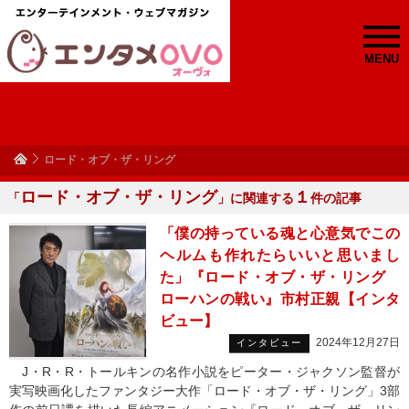
MENU
ロード・オブ・ザ・リング
ロード・オブ・ザ・リング
１
「
」に関連する
件の記事
「僕の持っている魂と心意気でこの
ヘルムも作れたらいいと思いまし
た」『ロード・オブ・ザ・リング
ローハンの戦い』市村正親【インタ
ビュー】
2024年12月27日
インタビュー
J・R・R・トールキンの名作小説をピーター・ジャクソン監督が
実写映画化したファンタジー大作「ロード・オブ・ザ・リング」3部