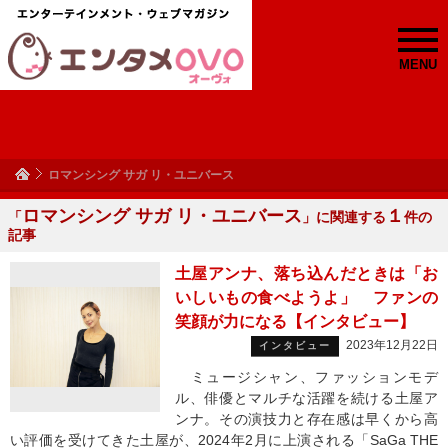
MENU
ロマンシング サガ リ・ユニバース
ロマンシング サガ リ・ユニバース
１
「
」に関連する
件の
記事
土屋アンナ、落ち込んだときは「お
いしいもの食べようよ」 ファンの
笑顔が力になる【インタビュー】
2023年12月22日
インタビュー
ミュージシャン、ファッションモデ
ル、俳優とマルチな活躍を続ける土屋ア
ンナ。その演技力と存在感は早くから高
い評価を受けてきた土屋が、2024年2月に上演される「SaGa THE